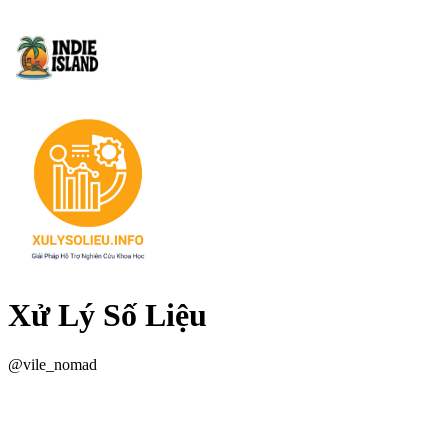
Xử Lý Số Liệu
@
vile_nomad