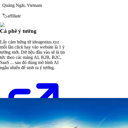
Quảng Ngãi, Vietnam
🏷️
affiliate
Cà phê ý tưởng
Lấy cảm hứng từ ideagenius.xyz
mỗi lần click hay vào website là 1 ý
tưởng mới. Dữ liệu đầu vào sẽ là tin
tức theo các mảng AI, B2B, B2C,
SaaS ... sau đó dùng mô hình AI
ngẫu nhiên để sinh ra ý tưởng.
Khám Phá Quảng Ngãi
Website cung cấp thông tin du lịch, ẩm thực và văn hóa Quảng Ngãi.
khamphaquangngai.com