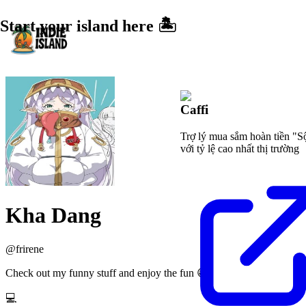
Start your island here 🏝️
Caffi
Trợ lý mua sắm hoàn tiền "S
với tỷ lệ cao nhất thị trường
Kha Dang
@
frirene
Check out my funny stuff and enjoy the fun 😄
💻